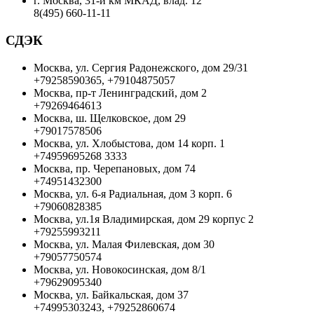
г. Москва, 31-й км МКАД, влад. 12
8(495) 660-11-11
СДЭК
Москва, ул. Сергия Радонежского, дом 29/31
+79258590365, +79104875057
Москва, пр-т Ленинградский, дом 2
+79269464613
Москва, ш. Щелковское, дом 29
+79017578506
Москва, ул. Хлобыстова, дом 14 корп. 1
+74959695268 3333
Москва, пр. Черепановых, дом 74
+74951432300
Москва, ул. 6-я Радиальная, дом 3 корп. 6
+79060828385
Москва, ул.1я Владимирская, дом 29 корпус 2
+79255993211
Москва, ул. Малая Филевская, дом 30
+79057750574
Москва, ул. Новокосинская, дом 8/1
+79629095340
Москва, ул. Байкальская, дом 37
+74995303243, +79252860674