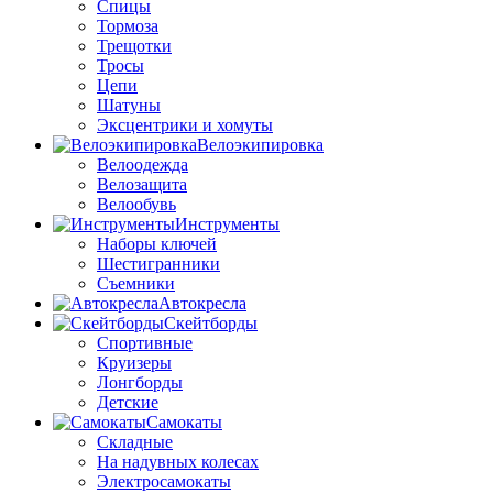
Спицы
Тормоза
Трещотки
Тросы
Цепи
Шатуны
Эксцентрики и хомуты
Велоэкипировка
Велоодежда
Велозащита
Велообувь
Инструменты
Наборы ключей
Шестигранники
Съемники
Автокресла
Скейтборды
Спортивные
Круизеры
Лонгборды
Детские
Самокаты
Складные
На надувных колесах
Электросамокаты