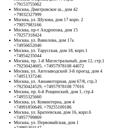
+79153755062
Москва, Дмитровское ш., дом 42
+79032327999
Москва, ул. Шухова, дом 17 корп. 2
+79057983166
Москва, пр-т Андропова, дом 15
+79257318424
Москва, ул. Вавилова, дом 17а
+74956652040
Москва, ул. Тарусская, дом 18, корп.1
+74954235044
Москва, пр. 1-й Магистральный, дом 12, стр.1
+79250424605, +74957978108 44072
Москва, ул. Автозаводский 3-й проезд, дом 4
+74951337246
Москва, ул. Авиамоторная, дом 67/8, стр.3
+79250424529, +74957978108 77016
Москва, пр. 6-й Рощинский, дом 1, стр.4
+74955325660
Москва, ул. Коминтерна, дом 4
+74991850649, +79255109186
Москва, ул. Братеевская, дом 16, корп.6
+74957799869
Москва, ул. Первомайская, дом 1
+74995303147