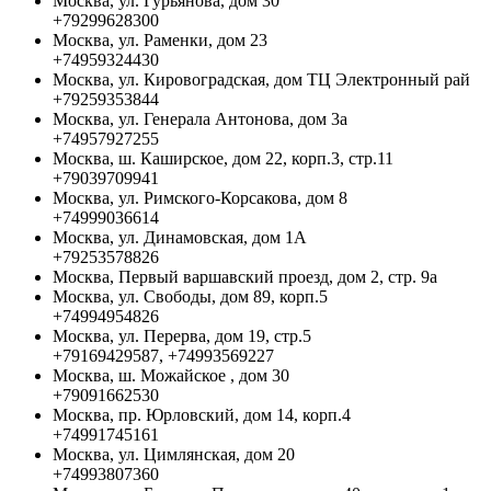
Москва, ул. Гурьянова, дом 30
+79299628300
Москва, ул. Раменки, дом 23
+74959324430
Москва, ул. Кировоградская, дом ТЦ Электронный рай
+79259353844
Москва, ул. Генерала Антонова, дом 3а
+74957927255
Москва, ш. Каширское, дом 22, корп.3, стр.11
+79039709941
Москва, ул. Римского-Корсакова, дом 8
+74999036614
Москва, ул. Динамовская, дом 1А
+79253578826
Москва, Первый варшавский проезд, дом 2, стр. 9а
Москва, ул. Свободы, дом 89, корп.5
+74994954826
Москва, ул. Перерва, дом 19, стр.5
+79169429587, +74993569227
Москва, ш. Можайское , дом 30
+79091662530
Москва, пр. Юрловский, дом 14, корп.4
+74991745161
Москва, ул. Цимлянская, дом 20
+74993807360