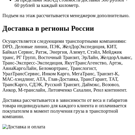
60 рублей за каждый километр.
Подъем на этаж рассчитывается менеджером дополнительно.
Доставка в регионы России
Осуществляется следующими транспортными компаниями:
DPD, Деловые линии, ПЭК, ЖелДорЭкспедиция, КИТ,
Байкал Сервис, Ратэк, Энергия, Азимут, Стэйл, Мейджик
транс, РГ Групп, Восточный Транзит, ЭрЛайн, ЖелдорАльянс,
Транс-Экспресс-Экспедиция, ЯкутТрансАгенство, Артэк,
АвиаКаргоЛайн, Беломортранс, Транслогист,
УралТрансСервис, Инком Карго, МегаТранс, Транзит-К,
МАС-хэндлинг, АТА, Глав-Доставка, ТрансГарант, ТАТ,
ТрансКарго, СДЭК, Русский Транзит, Даймэкс, Возовоз,
Анкор, М-транслайн, Литовченко Сахалин, Реил континент.
Доставка рассчитывается в зависимости от веса и габаритов
товара индивидуально для каждого клиента и оплачивается
покупателем в момент получения груза в транспортной
компании.