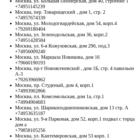
Москва, ул. Большая Пионерская, дом 40, строение 1
+74951145239
Москва, пер. Товарищеский , дом 1, стр. 2
+74957674339
Москва, ул. Молодогвардейская, дом 54, корп.4
+79269180404
Москва, ул. Зеленодольская, дом 36, корп.2
+74951428584
Москва, ул. 6-я Кожуховская, дом 29б, под.3
+74956009240
Москва, ул. Маршала Новикова, дом 16
+79660190193
Москва, пр-т Новоясеневский , дом 1Б, стр. 4 павильон
А-3
+79263966962
Москва, пр. Студеный, дом 4, корп.1
+74993902866
Москва, пл. Комсомольская, дом 1а, стр.1
+74994904683
Москва, ул. Шарикоподшипниковская, дом 13 стр. А
+74953635187
Москва, ул. 9-я Парковая, дом 52, корп.1 подвал с торца
дом а
+79858105256
Москва, ул. Кантемировская, дом 53 корп. 1