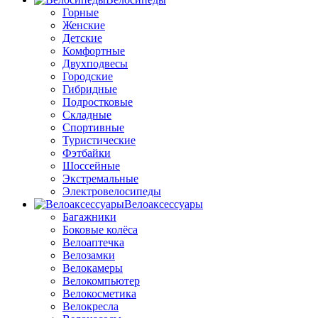
Горные
Женские
Детские
Комфортные
Двухподвесы
Городские
Гибридные
Подростковые
Складные
Спортивные
Туристические
Фэтбайки
Шоссейные
Экстремальные
Электровелосипеды
Велоаксессуары
Багажники
Боковые колёса
Велоаптечка
Велозамки
Велокамеры
Велокомпьютер
Велокосметика
Велокресла