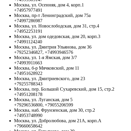
Москва, ул. Осенняя, дом 4, корп.1
+74957977491
Москва, пр-т Ленинградский, дом 75а
+74997286987
Москва, ул. Новослободская, дом 31, стр.4
+74952253191
Москва, ул. дом одедовская, дом 20, корп.3
+74991124240
Москва, ул. Дмитрия Ульянова, дом 36
+79252346827, +74993946576
Москва, ул. 1-я Ямская, дом 3/7
+74993911663
Москва, б-р Мячковский, дом 11
+74951628922
Москва, ул. Дмитриевского, дом 23
+79255788343
Москва, пер. Большой Сухаревский, дом 15, стр.2
+74951208178
Москва, ул. Луганская, дом 5
+79296536800, +79055206599
Москва, наб. Фрунзенская, дом 30, стр.2
+74953748990
Москва, ул. Добролюбова, дом 21А, корп.А
+79660658642