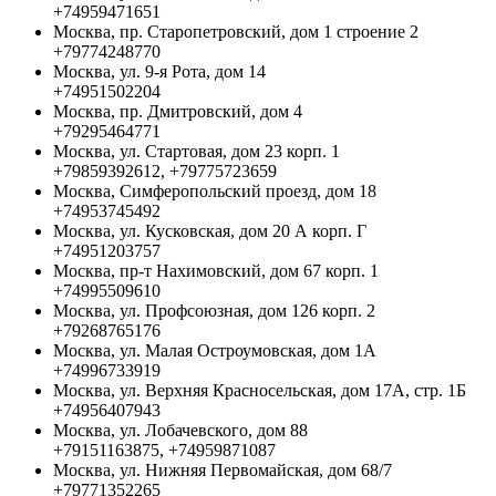
+74959471651
Москва, пр. Старопетровский, дом 1 строение 2
+79774248770
Москва, ул. 9-я Рота, дом 14
+74951502204
Москва, пр. Дмитровский, дом 4
+79295464771
Москва, ул. Стартовая, дом 23 корп. 1
+79859392612, +79775723659
Москва, Симферопольский проезд, дом 18
+74953745492
Москва, ул. Кусковская, дом 20 А корп. Г
+74951203757
Москва, пр-т Нахимовский, дом 67 корп. 1
+74995509610
Москва, ул. Профсоюзная, дом 126 корп. 2
+79268765176
Москва, ул. Малая Остроумовская, дом 1А
+74996733919
Москва, ул. Верхняя Красносельская, дом 17А, стр. 1Б
+74956407943
Москва, ул. Лобачевского, дом 88
+79151163875, +74959871087
Москва, ул. Нижняя Первомайская, дом 68/7
+79771352265