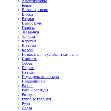
Амортизаторы
Бонки
Велопокрышки
Вилки
Втулки
Вынос руля
Грипсы
Звездочки
Зеркала
Каретки
Кассеты
Колеса
Натяжители и успокоители цепи
Ниппели
Обода
Педали
Петухи
Подседельные штыри
Подшипники
Разное
Рога и барэнды
Роторы
Рулевые колонки
Рули
Седла