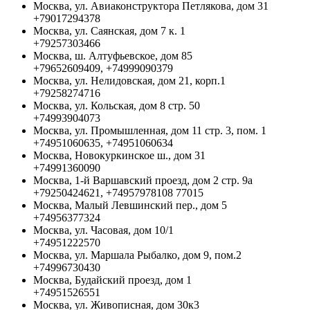
Москва, ул. Авиаконструктора Петлякова, дом 31
+79017294378
Москва, ул. Саянская, дом 7 к. 1
+79257303466
Москва, ш. Алтуфьевское, дом 85
+79652609409, +74999090379
Москва, ул. Нелидовская, дом 21, корп.1
+79258274716
Москва, ул. Кольская, дом 8 стр. 50
+74993904073
Москва, ул. Промышленная, дом 11 стр. 3, пом. 1
+74951060635, +74951060634
Москва, Новокуркинское ш., дом 31
+74991360090
Москва, 1-й Варшавский проезд, дом 2 стр. 9а
+79250424621, +74957978108 77015
Москва, Малый Левшинский пер., дом 5
+74956377324
Москва, ул. Часовая, дом 10/1
+74951222570
Москва, ул. Маршала Рыбалко, дом 9, пом.2
+74996730430
Москва, Будайский проезд, дом 1
+74951526551
Москва, ул. Живописная, дом 30к3