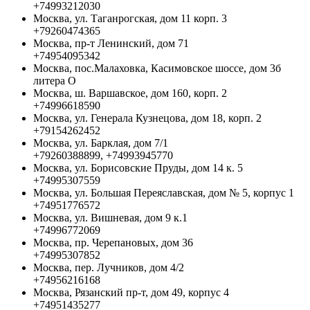
+74993212030
Москва, ул. Таганрогская, дом 11 корп. 3
+79260474365
Москва, пр-т Ленинский, дом 71
+74954095342
Москва, пос.Малаховка, Касимовское шоссе, дом 3б
литера О
Москва, ш. Варшавское, дом 160, корп. 2
+74996618590
Москва, ул. Генерала Кузнецова, дом 18, корп. 2
+79154262452
Москва, ул. Барклая, дом 7/1
+79260388899, +74993945770
Москва, ул. Борисовские Пруды, дом 14 к. 5
+74995307559
Москва, ул. Большая Переяславская, дом № 5, корпус 1
+74951776572
Москва, ул. Вишневая, дом 9 к.1
+74996772069
Москва, пр. Черепановых, дом 36
+74995307852
Москва, пер. Лучников, дом 4/2
+74956216168
Москва, Рязанский пр-т, дом 49, корпус 4
+74951435277