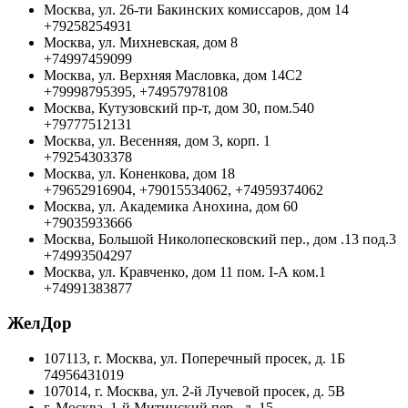
Москва, ул. 26-ти Бакинских комиссаров, дом 14
+79258254931
Москва, ул. Михневская, дом 8
+74997459099
Москва, ул. Верхняя Масловка, дом 14С2
+79998795395, +74957978108
Москва, Кутузовский пр-т, дом 30, пом.540
+79777512131
Москва, ул. Весенняя, дом 3, корп. 1
+79254303378
Москва, ул. Коненкова, дом 18
+79652916904, +79015534062, +74959374062
Москва, ул. Академика Анохина, дом 60
+79035933666
Москва, Большой Николопесковский пер., дом .13 под.3
+74993504297
Москва, ул. Кравченко, дом 11 пом. I-А ком.1
+74991383877
ЖелДор
107113, г. Москва, ул. Поперечный просек, д. 1Б
74956431019
107014, г. Москва, ул. 2-й Лучевой просек, д. 5В
г. Москва, 1-й Митинский пер., д. 15