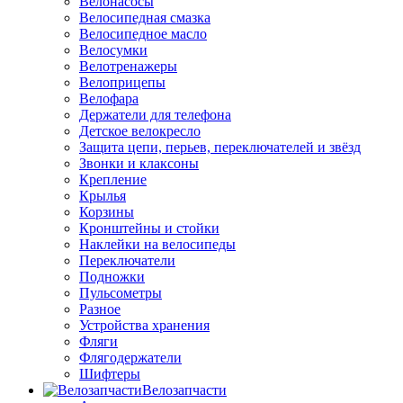
Велонасосы
Велосипедная смазка
Велосипедное масло
Велосумки
Велотренажеры
Велоприцепы
Велофара
Держатели для телефона
Детское велокресло
Защита цепи, перьев, переключателей и звёзд
Звонки и клаксоны
Крепление
Крылья
Корзины
Кронштейны и стойки
Наклейки на велосипеды
Переключатели
Подножки
Пульсометры
Разное
Устройства хранения
Фляги
Флягодержатели
Шифтеры
Велозапчасти