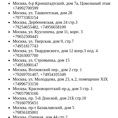
Москва, б-р Кронштадтский, дом 7а, Цокольный этаж
+74992700599
Москва, ул. Ташкентская, дом 28
+79773383154
Москва, Дербеневская, дом 24 стр.3
+79254655482, +74956658109
Москва, ул. Куусинена, дом 11, корп. 3
+79652500445
Москва, ул. Тверская, дом 9, стр.7
+74951817743
Москва, ул. Твардовского, дом 12 копр.3 под. 4
+79263007700
Москва, ул. Стромынка, дом 15
+74951090147
Москва, Волховский пер., дом 2 стр. 1
+79269701407, +74954105349
Москва, ул. Молодцова, дом 23, к.2, помещение XIX
+74996733150
Москва, Красноворотский пр-д, дом 3 стр. 1
+79057983166
Москва, пр. 5-й Донской, дом 21Б стр.10
+79160795651
Москва, пр-т Балаклавский, дом 5
+79856185001
Москва, Озерная, дом 44 стр.2