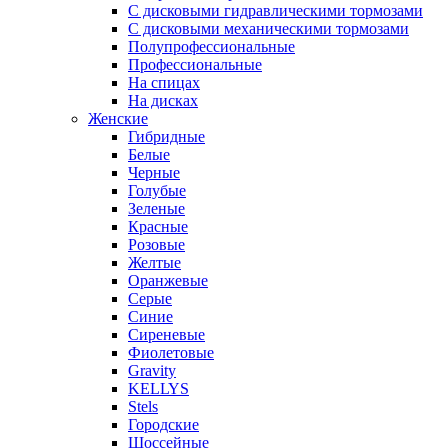
С дисковыми гидравлическими тормозами
С дисковыми механическими тормозами
Полупрофессиональные
Профессиональные
На спицах
На дисках
Женские
Гибридные
Белые
Черные
Голубые
Зеленые
Красные
Розовые
Желтые
Оранжевые
Серые
Синие
Сиреневые
Фиолетовые
Gravity
KELLYS
Stels
Городские
Шоссейные