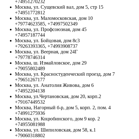
+74951270232
Москва, ул. Сущевский вал, дом 5, стр 15
+74951772812
Москва, ул. Маломосковская, дом 10
+79774623585, +74997502349
Москва, ул. Профсоюзная, дом 45
+74957187744
Москва, ул. Бойцовая, дом 8с3
+79263393365, +74993908737
Москва, ул. Веерная, дом 24Г
+79778746314
Москва, ш. Измайловское, дом 29
+79055802489
Москва, ул. Красностуденческий проезд, дом 7
+79651267177
Москва, ул. Анатолия Живова, дом 6
+74952204138
Москва, ул.Чертановская, дом 20, корп.2
+79167449532
Москва, Нагорный б-р, дом 5, корп. 2, пом. 4
+74991275936
Москва, ул. Коцюбинского, дом 9 кор. 2
+74955081988
Москва, ул. Шипиловская, дом 58, к.1
+79060318802