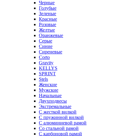
Черные
Голубые
Зеленые
Красные
Розовые
Желтые
Оранжевые
Серые
Синие
Сиреневые
Corto
Gravity
KELLYS
SPRINT
Stels
Женские
Мужские
Начальные
Двухподвесы
Экстремальные
С жесткой вилкой
С пружинной вилкой
С алюминиевой рамой
Со стальной рамой
С карбоновой рамой