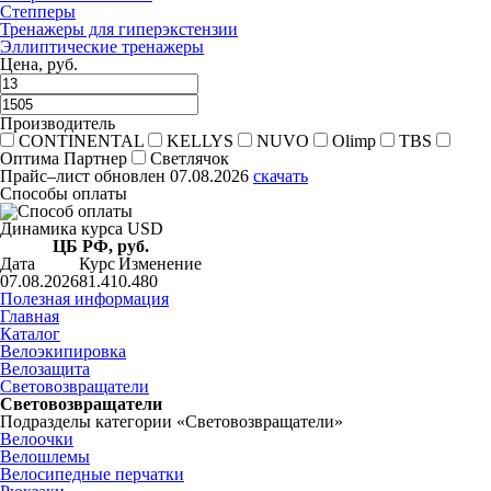
Степперы
Тренажеры для гиперэкстензии
Эллиптические тренажеры
Цена, руб.
Производитель
CONTINENTAL
KELLYS
NUVO
Olimp
TBS
Оптима Партнер
Светлячок
Прайс–лист
обновлен 07.08.2026
скачать
Способы оплаты
Динамика курса USD
ЦБ РФ, руб.
Дата
Курс
Изменение
07.08.2026
81.41
0.480
Полезная информация
Главная
Каталог
Велоэкипировка
Велозащита
Световозвращатели
Световозвращатели
Подразделы категории «Световозвращатели»
Велоочки
Велошлемы
Велосипедные перчатки