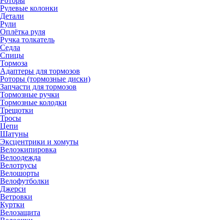
Роторы
Рулевые колонки
Детали
Рули
Оплётка руля
Ручка толкатель
Седла
Спицы
Тормоза
Адаптеры для тормозов
Роторы (тормозные диски)
Запчасти для тормозов
Тормозные ручки
Тормозные колодки
Трещотки
Тросы
Цепи
Шатуны
Эксцентрики и хомуты
Велоэкипировка
Велоодежда
Велотрусы
Велошорты
Велофутболки
Джерси
Ветровки
Куртки
Велозащита