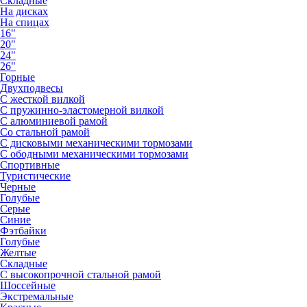
Складные
На дисках
На спицах
16"
20"
24"
26"
Горные
Двухподвесы
С жесткой вилкой
С пружинно-эластомерной вилкой
С алюминиевой рамой
Со стальной рамой
С дисковыми механическими тормозами
С ободными механическими тормозами
Спортивные
Туристические
Черные
Голубые
Серые
Синие
Фэтбайки
Голубые
Желтые
Складные
С высокопрочной стальной рамой
Шоссейные
Экстремальные