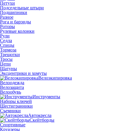
Петухи
Подседельные штыри
Подшипники
Разное
Рога и барэнды
Роторы
Рулевые колонки
Рули
Седла
Спицы
Тормоза
Трещотки
Тросы
Цепи
Шатуны
Эксцентрики и хомуты
Велоэкипировка
Велоодежда
Велозащита
Велообувь
Инструменты
Наборы ключей
Шестигранники
Съемники
Автокресла
Скейтборды
Спортивные
Круизеры