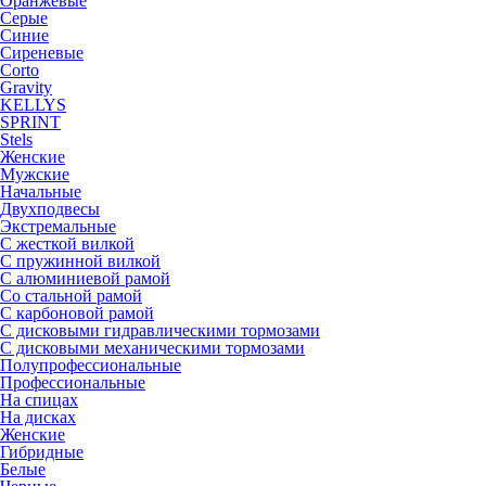
Оранжевые
Серые
Синие
Сиреневые
Corto
Gravity
KELLYS
SPRINT
Stels
Женские
Мужские
Начальные
Двухподвесы
Экстремальные
С жесткой вилкой
С пружинной вилкой
С алюминиевой рамой
Со стальной рамой
С карбоновой рамой
С дисковыми гидравлическими тормозами
С дисковыми механическими тормозами
Полупрофессиональные
Профессиональные
На спицах
На дисках
Женские
Гибридные
Белые