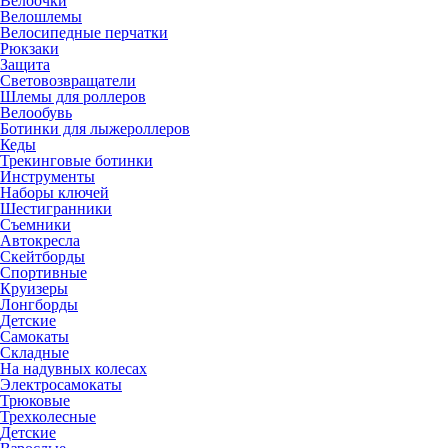
Велоочки
Велошлемы
Велосипедные перчатки
Рюкзаки
Защита
Световозвращатели
Шлемы для роллеров
Велообувь
Ботинки для лыжероллеров
Кеды
Трекинговые ботинки
Инструменты
Наборы ключей
Шестигранники
Съемники
Автокресла
Скейтборды
Спортивные
Круизеры
Лонгборды
Детские
Самокаты
Складные
На надувных колесах
Электросамокаты
Трюковые
Трехколесные
Детские