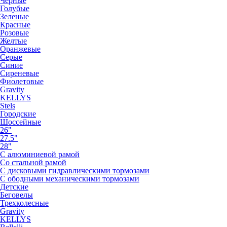
Черные
Голубые
Зеленые
Красные
Розовые
Желтые
Оранжевые
Серые
Синие
Сиреневые
Фиолетовые
Gravity
KELLYS
Stels
Городские
Шоссейные
26"
27.5"
28"
С алюминиевой рамой
Со стальной рамой
С дисковыми гидравлическими тормозами
С ободными механическими тормозами
Детские
Беговелы
Трехколесные
Gravity
KELLYS