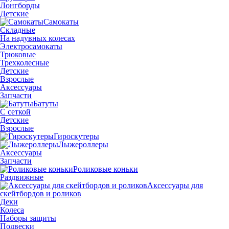
Лонгборды
Детские
Самокаты
Складные
На надувных колесах
Электросамокаты
Трюковые
Трехколесные
Детские
Взрослые
Аксессуары
Запчасти
Батуты
С сеткой
Детские
Взрослые
Гироскутеры
Лыжероллеры
Аксессуары
Запчасти
Роликовые коньки
Раздвижные
Аксессуары для
скейтбордов и роликов
Деки
Колеса
Наборы защиты
Подвески