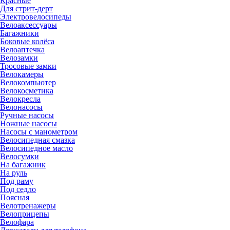
Красные
Для стрит-дерт
Электровелосипеды
Велоаксессуары
Багажники
Боковые колёса
Велоаптечка
Велозамки
Тросовые замки
Велокамеры
Велокомпьютер
Велокосметика
Велокресла
Велонасосы
Ручные насосы
Ножные насосы
Насосы с манометром
Велосипедная смазка
Велосипедное масло
Велосумки
На багажник
На руль
Под раму
Под седло
Поясная
Велотренажеры
Велоприцепы
Велофара