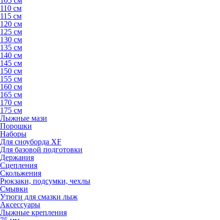
105 см
110 см
115 см
120 см
125 см
130 см
135 см
140 см
145 см
150 см
155 см
160 см
165 см
170 см
175 см
Лыжные мази
Порошки
Наборы
Для сноуборда XF
Для базовой подготовки
Держания
Сцепления
Скольжения
Рюкзаки, подсумки, чехлы
Смывки
Утюги для смазки лыж
Аксессуары
Лыжные крепления