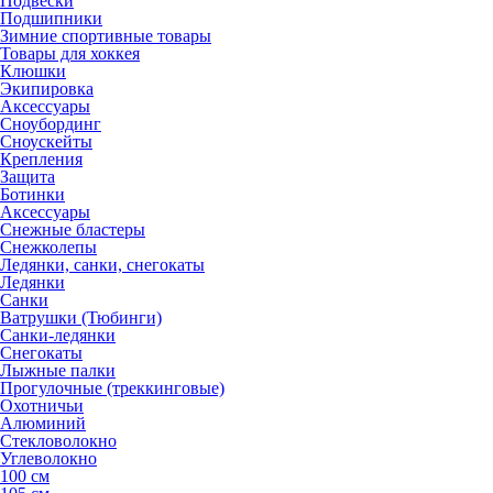
Подвески
Подшипники
Зимние спортивные товары
Товары для хоккея
Клюшки
Экипировка
Аксессуары
Сноубординг
Сноускейты
Крепления
Защита
Ботинки
Аксессуары
Снежные бластеры
Снежколепы
Ледянки, санки, снегокаты
Ледянки
Санки
Ватрушки (Тюбинги)
Санки-ледянки
Снегокаты
Лыжные палки
Прогулочные (треккинговые)
Охотничьи
Алюминий
Стекловолокно
Углеволокно
100 см