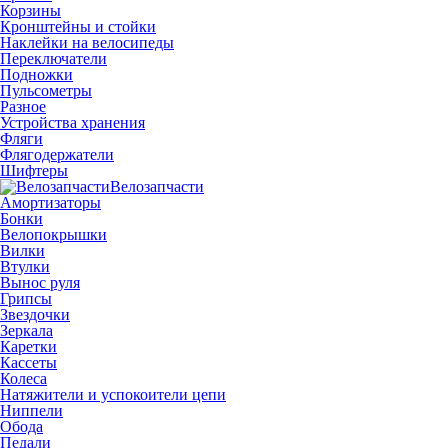
Корзины
Кронштейны и стойки
Наклейки на велосипеды
Переключатели
Подножки
Пульсометры
Разное
Устройства хранения
Фляги
Флягодержатели
Шифтеры
Велозапчасти
Амортизаторы
Бонки
Велопокрышки
Вилки
Втулки
Вынос руля
Грипсы
Звездочки
Зеркала
Каретки
Кассеты
Колеса
Натяжители и успокоители цепи
Ниппели
Обода
Педали