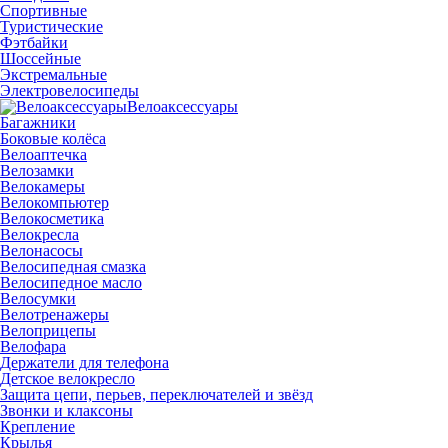
Спортивные
Туристические
Фэтбайки
Шоссейные
Экстремальные
Электровелосипеды
Велоаксессуары
Багажники
Боковые колёса
Велоаптечка
Велозамки
Велокамеры
Велокомпьютер
Велокосметика
Велокресла
Велонасосы
Велосипедная смазка
Велосипедное масло
Велосумки
Велотренажеры
Велоприцепы
Велофара
Держатели для телефона
Детское велокресло
Защита цепи, перьев, переключателей и звёзд
Звонки и клаксоны
Крепление
Крылья