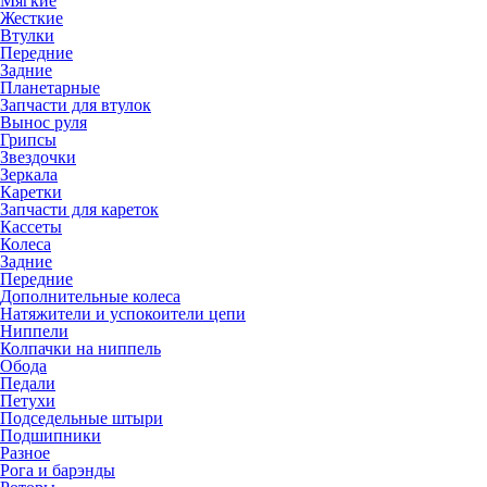
Мягкие
Жесткие
Втулки
Передние
Задние
Планетарные
Запчасти для втулок
Вынос руля
Грипсы
Звездочки
Зеркала
Каретки
Запчасти для кареток
Кассеты
Колеса
Задние
Передние
Дополнительные колеса
Натяжители и успокоители цепи
Ниппели
Колпачки на ниппель
Обода
Педали
Петухи
Подседельные штыри
Подшипники
Разное
Рога и барэнды