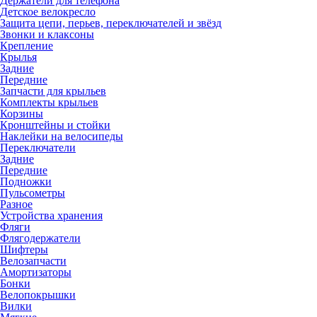
Держатели для телефона
Детское велокресло
Защита цепи, перьев, переключателей и звёзд
Звонки и клаксоны
Крепление
Крылья
Задние
Передние
Запчасти для крыльев
Комплекты крыльев
Корзины
Кронштейны и стойки
Наклейки на велосипеды
Переключатели
Задние
Передние
Подножки
Пульсометры
Разное
Устройства хранения
Фляги
Флягодержатели
Шифтеры
Велозапчасти
Амортизаторы
Бонки
Велопокрышки
Вилки