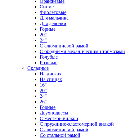
Оранжевые
Синие
Фиолетовые
Для мальчика
Для девочки
Горные
20"
24"
С алюминиевой рамой
С ободными механическими тормозами
Голубые
Розовые
Складные
На дисках
На спицах
16"
20"
24"
26"
Горные
Двухподвесы
С жесткой вилкой
С пружинно-эластомерной вилкой
С алюминиевой рамой
Со стальной рамой