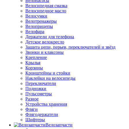
Велонасосы
Велосипедная смазка
Велосипедное масло
Велосумки
Велотренажеры
Велоприцепы
Велофара
Держатели для телефона
Детское велокресло
Защита цепи, перьев, переключателей и звёзд
Звонки и клаксоны
Крепление
Крылья
Корзины
Кронштейны и стойки
Наклейки на велосипеды
Переключатели
Подножки
Пульсометры
Разное
Устройства хранения
Фляги
Флягодержатели
Шифтеры
Велозапчасти