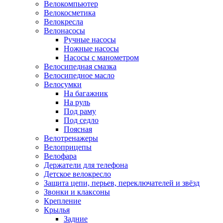
Велокомпьютер
Велокосметика
Велокресла
Велонасосы
Ручные насосы
Ножные насосы
Насосы с манометром
Велосипедная смазка
Велосипедное масло
Велосумки
На багажник
На руль
Под раму
Под седло
Поясная
Велотренажеры
Велоприцепы
Велофара
Держатели для телефона
Детское велокресло
Защита цепи, перьев, переключателей и звёзд
Звонки и клаксоны
Крепление
Крылья
Задние