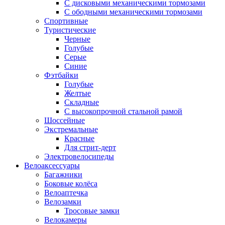
С дисковыми механическими тормозами
С ободными механическими тормозами
Спортивные
Туристические
Черные
Голубые
Серые
Синие
Фэтбайки
Голубые
Желтые
Складные
С высокопрочной стальной рамой
Шоссейные
Экстремальные
Красные
Для стрит-дерт
Электровелосипеды
Велоаксессуары
Багажники
Боковые колёса
Велоаптечка
Велозамки
Тросовые замки
Велокамеры