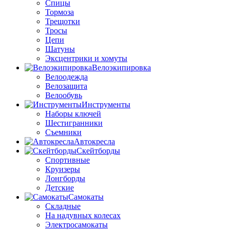
Спицы
Тормоза
Трещотки
Тросы
Цепи
Шатуны
Эксцентрики и хомуты
Велоэкипировка
Велоодежда
Велозащита
Велообувь
Инструменты
Наборы ключей
Шестигранники
Съемники
Автокресла
Скейтборды
Спортивные
Круизеры
Лонгборды
Детские
Самокаты
Складные
На надувных колесах
Электросамокаты