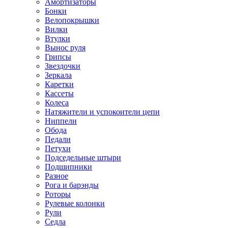
Амортизаторы
Бонки
Велопокрышки
Вилки
Втулки
Вынос руля
Грипсы
Звездочки
Зеркала
Каретки
Кассеты
Колеса
Натяжители и успокоители цепи
Ниппели
Обода
Педали
Петухи
Подседельные штыри
Подшипники
Разное
Рога и барэнды
Роторы
Рулевые колонки
Рули
Седла