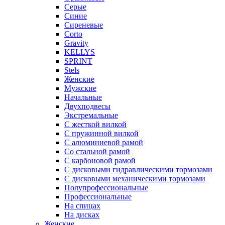
Серые
Синие
Сиреневые
Corto
Gravity
KELLYS
SPRINT
Stels
Женские
Мужские
Начальные
Двухподвесы
Экстремальные
С жесткой вилкой
С пружинной вилкой
С алюминиевой рамой
Со стальной рамой
С карбоновой рамой
С дисковыми гидравлическими тормозами
С дисковыми механическими тормозами
Полупрофессиональные
Профессиональные
На спицах
На дисках
Женские