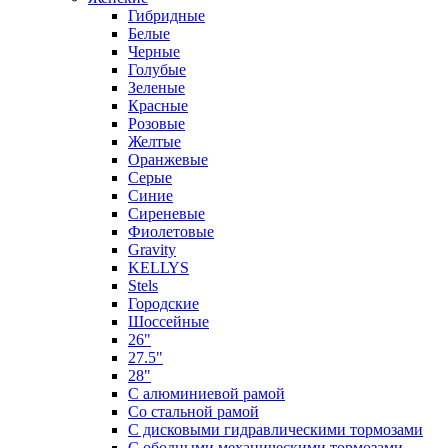
Гибридные
Белые
Черные
Голубые
Зеленые
Красные
Розовые
Желтые
Оранжевые
Серые
Синие
Сиреневые
Фиолетовые
Gravity
KELLYS
Stels
Городские
Шоссейные
26"
27.5"
28"
С алюминиевой рамой
Со стальной рамой
С дисковыми гидравлическими тормозами
С ободными механическими тормозами