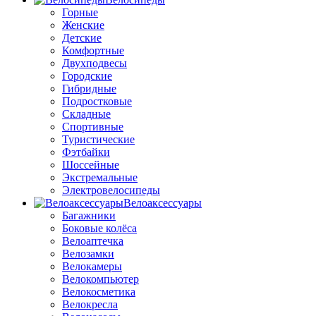
Горные
Женские
Детские
Комфортные
Двухподвесы
Городские
Гибридные
Подростковые
Складные
Спортивные
Туристические
Фэтбайки
Шоссейные
Экстремальные
Электровелосипеды
Велоаксессуары
Багажники
Боковые колёса
Велоаптечка
Велозамки
Велокамеры
Велокомпьютер
Велокосметика
Велокресла