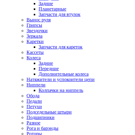
Задние
Планетарные
Запчасти для втулок
Вынос руля
Грипсы
Звездочки
Зеркала
Каретки
Запчасти для кареток
Кассеты
Колеса
Задние
Передние
Дополнительные колеса
Натяжители и успокоители цепи
Ниппели
Колпачки на ниппель
Обода
Педали
Петухи
Подседельные штыри
Подшипники
Разное
Рога и барэнды
Роторы