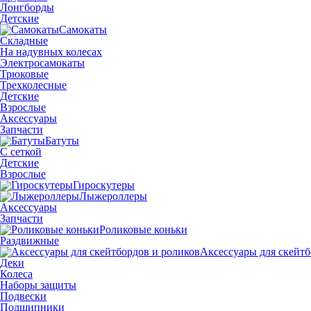
Лонгборды
Детские
Самокаты
Складные
На надувных колесах
Электросамокаты
Трюковые
Трехколесные
Детские
Взрослые
Аксессуары
Запчасти
Батуты
С сеткой
Детские
Взрослые
Гироскутеры
Лыжероллеры
Аксессуары
Запчасти
Роликовые коньки
Раздвижные
Аксессуары для скейтб
Деки
Колеса
Наборы защиты
Подвески
Подшипники