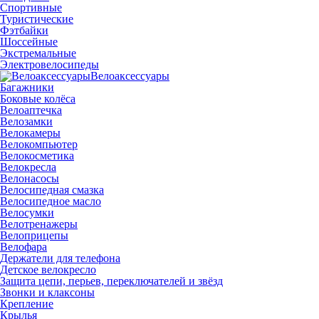
Спортивные
Туристические
Фэтбайки
Шоссейные
Экстремальные
Электровелосипеды
Велоаксессуары
Багажники
Боковые колёса
Велоаптечка
Велозамки
Велокамеры
Велокомпьютер
Велокосметика
Велокресла
Велонасосы
Велосипедная смазка
Велосипедное масло
Велосумки
Велотренажеры
Велоприцепы
Велофара
Держатели для телефона
Детское велокресло
Защита цепи, перьев, переключателей и звёзд
Звонки и клаксоны
Крепление
Крылья