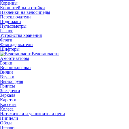
Корзины
Кронштейны и стойки
Наклейки на велосипеды
Переключатели
Подножки
Пульсометры
Разное
Устройства хранения
Фляги
Флягодержатели
Шифтеры
Велозапчасти
Амортизаторы
Бонки
Велопокрышки
Вилки
Втулки
Вынос руля
Грипсы
Звездочки
Зеркала
Каретки
Кассеты
Колеса
Натяжители и успокоители цепи
Ниппели
Обода
Педали