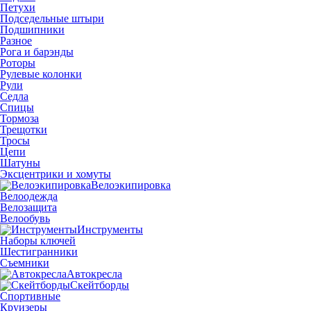
Петухи
Подседельные штыри
Подшипники
Разное
Рога и барэнды
Роторы
Рулевые колонки
Рули
Седла
Спицы
Тормоза
Трещотки
Тросы
Цепи
Шатуны
Эксцентрики и хомуты
Велоэкипировка
Велоодежда
Велозащита
Велообувь
Инструменты
Наборы ключей
Шестигранники
Съемники
Автокресла
Скейтборды
Спортивные
Круизеры