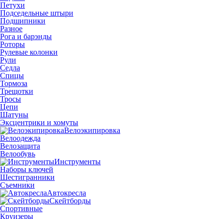
Петухи
Подседельные штыри
Подшипники
Разное
Рога и барэнды
Роторы
Рулевые колонки
Рули
Седла
Спицы
Тормоза
Трещотки
Тросы
Цепи
Шатуны
Эксцентрики и хомуты
Велоэкипировка
Велоодежда
Велозащита
Велообувь
Инструменты
Наборы ключей
Шестигранники
Съемники
Автокресла
Скейтборды
Спортивные
Круизеры