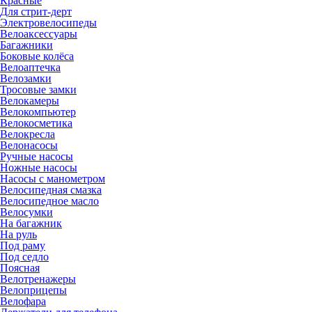
Красные
Для стрит-дерт
Электровелосипеды
Велоаксессуары
Багажники
Боковые колёса
Велоаптечка
Велозамки
Тросовые замки
Велокамеры
Велокомпьютер
Велокосметика
Велокресла
Велонасосы
Ручные насосы
Ножные насосы
Насосы с манометром
Велосипедная смазка
Велосипедное масло
Велосумки
На багажник
На руль
Под раму
Под седло
Поясная
Велотренажеры
Велоприцепы
Велофара