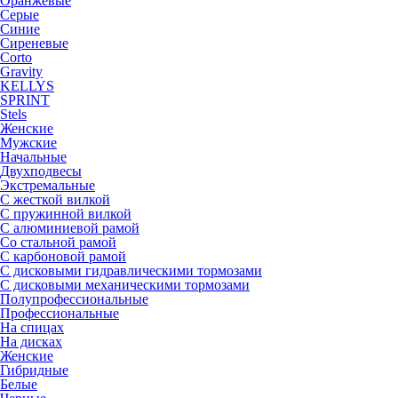
Оранжевые
Серые
Синие
Сиреневые
Corto
Gravity
KELLYS
SPRINT
Stels
Женские
Мужские
Начальные
Двухподвесы
Экстремальные
С жесткой вилкой
С пружинной вилкой
С алюминиевой рамой
Со стальной рамой
С карбоновой рамой
С дисковыми гидравлическими тормозами
С дисковыми механическими тормозами
Полупрофессиональные
Профессиональные
На спицах
На дисках
Женские
Гибридные
Белые