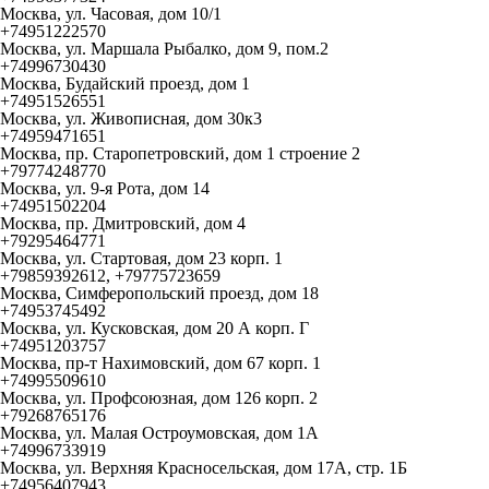
Москва, ул. Часовая, дом 10/1
+74951222570
Москва, ул. Маршала Рыбалко, дом 9, пом.2
+74996730430
Москва, Будайский проезд, дом 1
+74951526551
Москва, ул. Живописная, дом 30к3
+74959471651
Москва, пр. Старопетровский, дом 1 строение 2
+79774248770
Москва, ул. 9-я Рота, дом 14
+74951502204
Москва, пр. Дмитровский, дом 4
+79295464771
Москва, ул. Стартовая, дом 23 корп. 1
+79859392612, +79775723659
Москва, Симферопольский проезд, дом 18
+74953745492
Москва, ул. Кусковская, дом 20 А корп. Г
+74951203757
Москва, пр-т Нахимовский, дом 67 корп. 1
+74995509610
Москва, ул. Профсоюзная, дом 126 корп. 2
+79268765176
Москва, ул. Малая Остроумовская, дом 1А
+74996733919
Москва, ул. Верхняя Красносельская, дом 17А, стр. 1Б
+74956407943