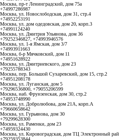
Москва, пр-т Ленинградский, дом 75а
+74997286987
Москва, ул. Новослободская, дом 31, стр.4
+74952253191
Москва, ул. дом одедовская, дом 20, корп.3
+74991124240
Москва, ул. Дмитрия Ульянова, дом 36
+79252346827, +74993946576
Москва, ул. 1-я Ямская, дом 3/7
+74993911663
Москва, б-р Мячковский, дом 11
+74951628922
Москва, ул. Дмитриевского, дом 23
+79255788343
Москва, пер. Большой Сухаревский, дом 15, стр.2
+74951208178
Москва, ул. Луганская, дом 5
+79296536800, +79055206599
Москва, наб. Фрунзенская, дом 30, стр.2
+74953748990
Москва, ул. Добролюбова, дом 21А, корп.А
+79660658642
Москва, ул. Гурьянова, дом 30
+79299628300
Москва, ул. Раменки, дом 23
+74959324430
Москва, ул. Кировоградская, дом ТЦ Электронный рай
+79259353844