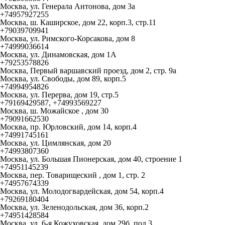
Москва, ул. Генерала Антонова, дом 3а
+74957927255
Москва, ш. Каширское, дом 22, корп.3, стр.11
+79039709941
Москва, ул. Римского-Корсакова, дом 8
+74999036614
Москва, ул. Динамовская, дом 1А
+79253578826
Москва, Первый варшавский проезд, дом 2, стр. 9а
Москва, ул. Свободы, дом 89, корп.5
+74994954826
Москва, ул. Перерва, дом 19, стр.5
+79169429587, +74993569227
Москва, ш. Можайское , дом 30
+79091662530
Москва, пр. Юрловский, дом 14, корп.4
+74991745161
Москва, ул. Цимлянская, дом 20
+74993807360
Москва, ул. Большая Пионерская, дом 40, строение 1
+74951145239
Москва, пер. Товарищеский , дом 1, стр. 2
+74957674339
Москва, ул. Молодогвардейская, дом 54, корп.4
+79269180404
Москва, ул. Зеленодольская, дом 36, корп.2
+74951428584
Москва, ул. 6-я Кожуховская, дом 29б, под.3