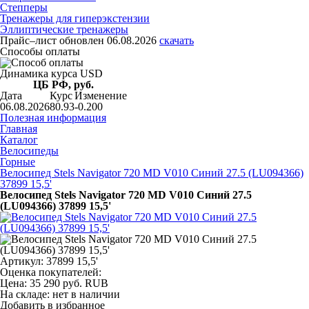
Степперы
Тренажеры для гиперэкстензии
Эллиптические тренажеры
Прайс–лист
обновлен 06.08.2026
скачать
Способы оплаты
Динамика курса USD
ЦБ РФ, руб.
Дата
Курс
Изменение
06.08.2026
80.93
-0.200
Полезная информация
Главная
Каталог
Велосипеды
Горные
Велосипед Stels Navigator 720 MD V010 Синий 27.5 (LU094366)
37899 15,5'
Велосипед Stels Navigator 720 MD V010 Синий 27.5
(LU094366) 37899 15,5'
Артикул: 37899 15,5'
Оценка покупателей:
Цена:
35 290
руб.
RUB
На складе:
нет в наличии
Добавить в избранное