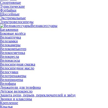
Спортивные
Туристические
Фэтбайки
Шоссейные
Экстремальные
Электровелосипеды
Велоаксессуары
Багажники
Боковые колёса
Велоаптечка
Велозамки
Велокамеры
Велокомпьютер
Велокосметика
Велокресла
Велонасосы
Велосипедная смазка
Велосипедное масло
Велосумки
Велотренажеры
Велоприцепы
Велофара
Держатели для телефона
Детское велокресло
Защита цепи, перьев, переключателей и звёзд
Звонки и клаксоны
Крепление
Крылья