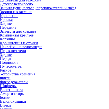
Держатели для телефона
Детское велокресло
Защита цепи, перьев, переключателей и звёзд
Звонки и клаксоны
Крепление
Крылья
Задние
Передние
Запчасти для крыльев
Комплекты крыльев
Корзины
Кронштейны и стойки
Наклейки на велосипеды
Переключатели
Задние
Передние
Подножки
Пульсометры
Разное
Устройства хранения
Фляги
Флягодержатели
Шифтеры
Велозапчасти
Амортизаторы
Бонки
Велопокрышки
Вилки