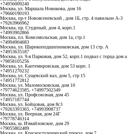
+74956009240
Москва, ул. Маршала Новикова, дом 16
+79660190193
Москва, пр-т Новоясеневский , дом 1Б, стр. 4 павильон А-3
+79263966962
Москва, пр. Студеный, дом 4, корп.1
+74993902866
Москва, пл. Комсомольская, дом 1а, стр.1
+74994904683
Москва, ул. Шарикоподшипниковская, дом 13 стр. А
+74953635187
Москва, ул. 9-я Парковая, дом 52, корп.1 подвал с торца дом а
+79858105256
Москва, ул. Кантемировская, дом 53 корп. 1
+74951270232
Москва, ул. Сущевский вал, дом 5, стр 15
+74951772812
Москва, ул. Маломосковская, дом 10
+79774623585, +74997502349
Москва, ул. Профсоюзная, дом 45
+74957187744
Москва, ул. Бойцовая, дом 8с3
+79263393365, +74993908737
Москва, ул. Веерная, дом 24Г
+79778746314
Москва, ш. Измайловское, дом 29
+79055802489
Москва, ул. Красностуденческий проезд, дом 7