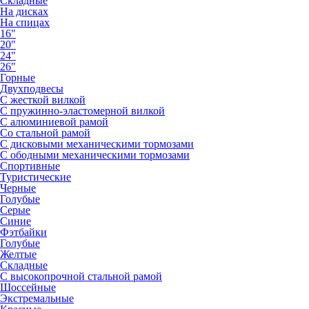
Складные
На дисках
На спицах
16"
20"
24"
26"
Горные
Двухподвесы
С жесткой вилкой
С пружинно-эластомерной вилкой
С алюминиевой рамой
Со стальной рамой
С дисковыми механическими тормозами
С ободными механическими тормозами
Спортивные
Туристические
Черные
Голубые
Серые
Синие
Фэтбайки
Голубые
Желтые
Складные
С высокопрочной стальной рамой
Шоссейные
Экстремальные