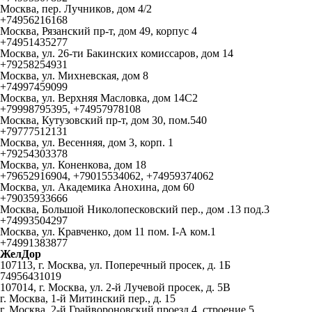
Москва, пер. Лучников, дом 4/2
+74956216168
Москва, Рязанский пр-т, дом 49, корпус 4
+74951435277
Москва, ул. 26-ти Бакинских комиссаров, дом 14
+79258254931
Москва, ул. Михневская, дом 8
+74997459099
Москва, ул. Верхняя Масловка, дом 14С2
+79998795395, +74957978108
Москва, Кутузовский пр-т, дом 30, пом.540
+79777512131
Москва, ул. Весенняя, дом 3, корп. 1
+79254303378
Москва, ул. Коненкова, дом 18
+79652916904, +79015534062, +74959374062
Москва, ул. Академика Анохина, дом 60
+79035933666
Москва, Большой Николопесковский пер., дом .13 под.3
+74993504297
Москва, ул. Кравченко, дом 11 пом. I-А ком.1
+74991383877
ЖелДор
107113, г. Москва, ул. Поперечный просек, д. 1Б
74956431019
107014, г. Москва, ул. 2-й Лучевой просек, д. 5В
г. Москва, 1-й Митинский пер., д. 15
г. Москва, 2-й Грайвороновский проезд 4, строение 5