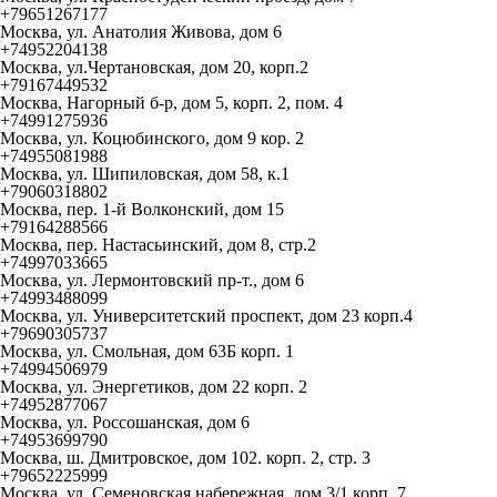
+79651267177
Москва, ул. Анатолия Живова, дом 6
+74952204138
Москва, ул.Чертановская, дом 20, корп.2
+79167449532
Москва, Нагорный б-р, дом 5, корп. 2, пом. 4
+74991275936
Москва, ул. Коцюбинского, дом 9 кор. 2
+74955081988
Москва, ул. Шипиловская, дом 58, к.1
+79060318802
Москва, пер. 1-й Волконский, дом 15
+79164288566
Москва, пер. Настасьинский, дом 8, стр.2
+74997033665
Москва, ул. Лермонтовский пр-т., дом 6
+74993488099
Москва, ул. Университетский проспект, дом 23 корп.4
+79690305737
Москва, ул. Смольная, дом 63Б корп. 1
+74994506979
Москва, ул. Энергетиков, дом 22 корп. 2
+74952877067
Москва, ул. Россошанская, дом 6
+74953699790
Москва, ш. Дмитровское, дом 102. корп. 2, стр. 3
+79652225999
Москва, ул. Семеновская набережная, дом 3/1 корп. 7