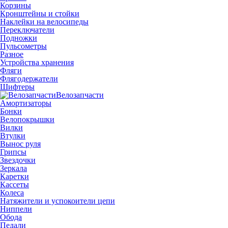
Корзины
Кронштейны и стойки
Наклейки на велосипеды
Переключатели
Подножки
Пульсометры
Разное
Устройства хранения
Фляги
Флягодержатели
Шифтеры
Велозапчасти
Амортизаторы
Бонки
Велопокрышки
Вилки
Втулки
Вынос руля
Грипсы
Звездочки
Зеркала
Каретки
Кассеты
Колеса
Натяжители и успокоители цепи
Ниппели
Обода
Педали