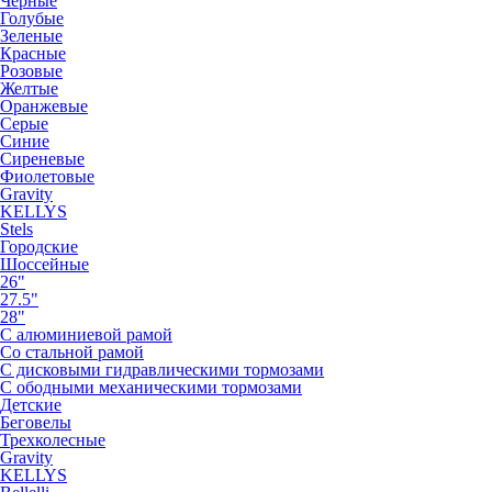
Черные
Голубые
Зеленые
Красные
Розовые
Желтые
Оранжевые
Серые
Синие
Сиреневые
Фиолетовые
Gravity
KELLYS
Stels
Городские
Шоссейные
26"
27.5"
28"
С алюминиевой рамой
Со стальной рамой
С дисковыми гидравлическими тормозами
С ободными механическими тормозами
Детские
Беговелы
Трехколесные
Gravity
KELLYS