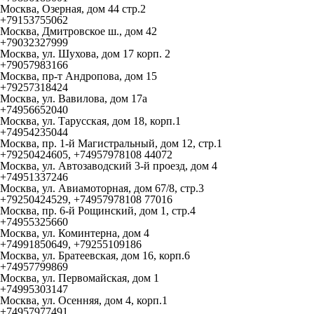
Москва, Озерная, дом 44 стр.2
+79153755062
Москва, Дмитровское ш., дом 42
+79032327999
Москва, ул. Шухова, дом 17 корп. 2
+79057983166
Москва, пр-т Андропова, дом 15
+79257318424
Москва, ул. Вавилова, дом 17а
+74956652040
Москва, ул. Тарусская, дом 18, корп.1
+74954235044
Москва, пр. 1-й Магистральный, дом 12, стр.1
+79250424605, +74957978108 44072
Москва, ул. Автозаводский 3-й проезд, дом 4
+74951337246
Москва, ул. Авиамоторная, дом 67/8, стр.3
+79250424529, +74957978108 77016
Москва, пр. 6-й Рощинский, дом 1, стр.4
+74955325660
Москва, ул. Коминтерна, дом 4
+74991850649, +79255109186
Москва, ул. Братеевская, дом 16, корп.6
+74957799869
Москва, ул. Первомайская, дом 1
+74995303147
Москва, ул. Осенняя, дом 4, корп.1
+74957977491