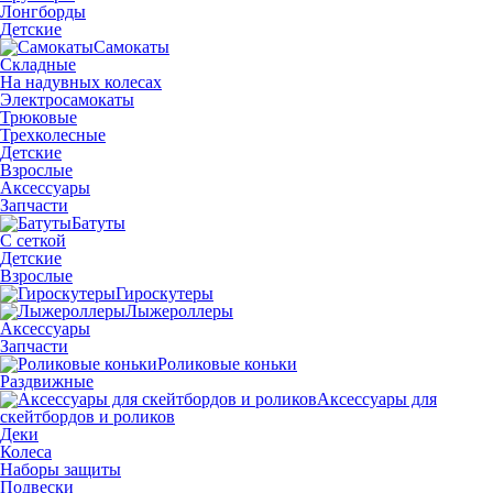
Лонгборды
Детские
Самокаты
Складные
На надувных колесах
Электросамокаты
Трюковые
Трехколесные
Детские
Взрослые
Аксессуары
Запчасти
Батуты
С сеткой
Детские
Взрослые
Гироскутеры
Лыжероллеры
Аксессуары
Запчасти
Роликовые коньки
Раздвижные
Аксессуары для
скейтбордов и роликов
Деки
Колеса
Наборы защиты
Подвески