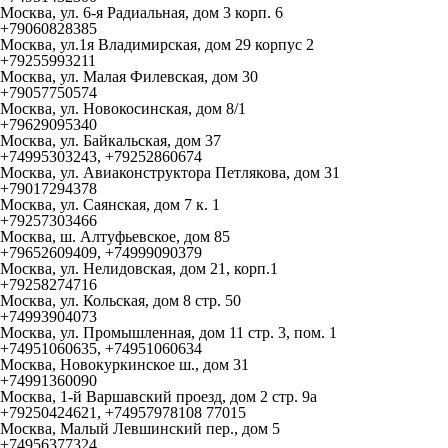
Москва, ул. 6-я Радиальная, дом 3 корп. 6
+79060828385
Москва, ул.1я Владимирская, дом 29 корпус 2
+79255993211
Москва, ул. Малая Филевская, дом 30
+79057750574
Москва, ул. Новокосинская, дом 8/1
+79629095340
Москва, ул. Байкальская, дом 37
+74995303243, +79252860674
Москва, ул. Авиаконструктора Петлякова, дом 31
+79017294378
Москва, ул. Саянская, дом 7 к. 1
+79257303466
Москва, ш. Алтуфьевское, дом 85
+79652609409, +74999090379
Москва, ул. Нелидовская, дом 21, корп.1
+79258274716
Москва, ул. Кольская, дом 8 стр. 50
+74993904073
Москва, ул. Промышленная, дом 11 стр. 3, пом. 1
+74951060635, +74951060634
Москва, Новокуркинское ш., дом 31
+74991360090
Москва, 1-й Варшавский проезд, дом 2 стр. 9а
+79250424621, +74957978108 77015
Москва, Малый Левшинский пер., дом 5
+74956377324