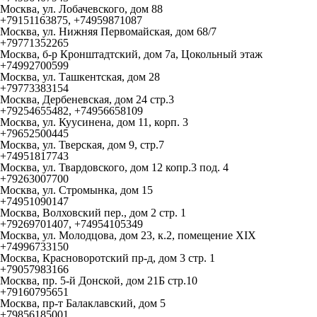
Москва, ул. Лобачевского, дом 88
+79151163875, +74959871087
Москва, ул. Нижняя Первомайская, дом 68/7
+79771352265
Москва, б-р Кронштадтский, дом 7а, Цокольный этаж
+74992700599
Москва, ул. Ташкентская, дом 28
+79773383154
Москва, Дербеневская, дом 24 стр.3
+79254655482, +74956658109
Москва, ул. Куусинена, дом 11, корп. 3
+79652500445
Москва, ул. Тверская, дом 9, стр.7
+74951817743
Москва, ул. Твардовского, дом 12 копр.3 под. 4
+79263007700
Москва, ул. Стромынка, дом 15
+74951090147
Москва, Волховский пер., дом 2 стр. 1
+79269701407, +74954105349
Москва, ул. Молодцова, дом 23, к.2, помещение XIX
+74996733150
Москва, Красноворотский пр-д, дом 3 стр. 1
+79057983166
Москва, пр. 5-й Донской, дом 21Б стр.10
+79160795651
Москва, пр-т Балаклавский, дом 5
+79856185001