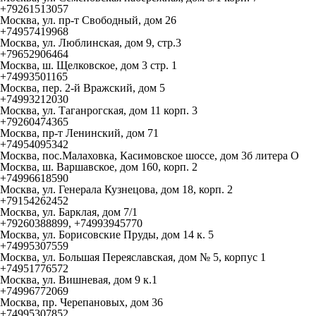
+79261513057
Москва, ул. пр-т Свободный, дом 26
+74957419968
Москва, ул. Люблинская, дом 9, стр.3
+79652906464
Москва, ш. Щелковское, дом 3 стр. 1
+74993501165
Москва, пер. 2-й Вражский, дом 5
+74993212030
Москва, ул. Таганрогская, дом 11 корп. 3
+79260474365
Москва, пр-т Ленинский, дом 71
+74954095342
Москва, пос.Малаховка, Касимовское шоссе, дом 3б литера О
Москва, ш. Варшавское, дом 160, корп. 2
+74996618590
Москва, ул. Генерала Кузнецова, дом 18, корп. 2
+79154262452
Москва, ул. Барклая, дом 7/1
+79260388899, +74993945770
Москва, ул. Борисовские Пруды, дом 14 к. 5
+74995307559
Москва, ул. Большая Переяславская, дом № 5, корпус 1
+74951776572
Москва, ул. Вишневая, дом 9 к.1
+74996772069
Москва, пр. Черепановых, дом 36
+74995307852