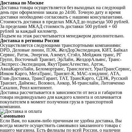
Доставка по Москве
Доставка товара осуществляется без выходных на следующий
день при оформлении заказа до 24:00. Точную дату и время
доставки необходимо согласовать с нашими консультантами.
Стоимость доставки в пределах МКАД до подъезда 500 рублей.
За пределами МКАД стоимость доставки 500 рублей + 60
рублей за каждый километр.
Подъем на этаж рассчитывается менеджером дополнительно.
Доставка в регионы России
Осуществляется следующими транспортными компаниями:
DPD, Деловые линии, ПЭК, ЖелДорЭкспедиция, КИТ, Байкал
Сервис, Ратэк, Энергия, Азимут, Стэйл, Мейджик транс, РГ
Групп, Восточный Транзит, ЭрЛайн, ЖелдорАльянс, Транс-
Экспресс-Экспедиция, ЯкутТрансАгенство, Артэк,
АвиаКаргоЛайн, Беломортранс, Транслогист, УралТрансСервис,
Инком Карго, МегаТранс, Транзит-К, МАС-хэндлинг, АТА,
Глав-Доставка, ТрансГарант, ТАТ, ТрансКарго, СДЭК, Русский
Транзит, Даймэкс, Возовоз, Анкор, М-транслайн, Литовченко
Сахалин, Реил континент.
Доставка рассчитывается в зависимости от веса и габаритов
товара индивидуально для каждого клиента и оплачивается
покупателем в момент получения груза в транспортной
компании.
Самовывоз
Если Вам, по каким-либо причинам не удобна доставка, Вы
всегда можете осуществить самовывоз заказанного товара с
нашего магазина. Есть филиалы по всей России, о наличии