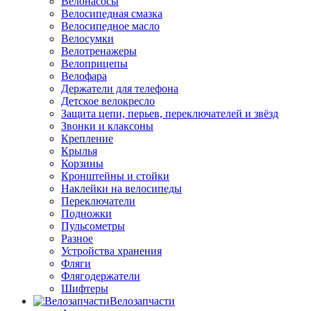
Велонасосы
Велосипедная смазка
Велосипедное масло
Велосумки
Велотренажеры
Велоприцепы
Велофара
Держатели для телефона
Детское велокресло
Защита цепи, перьев, переключателей и звёзд
Звонки и клаксоны
Крепление
Крылья
Корзины
Кронштейны и стойки
Наклейки на велосипеды
Переключатели
Подножки
Пульсометры
Разное
Устройства хранения
Фляги
Флягодержатели
Шифтеры
Велозапчасти