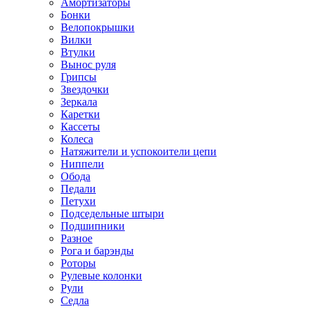
Амортизаторы
Бонки
Велопокрышки
Вилки
Втулки
Вынос руля
Грипсы
Звездочки
Зеркала
Каретки
Кассеты
Колеса
Натяжители и успокоители цепи
Ниппели
Обода
Педали
Петухи
Подседельные штыри
Подшипники
Разное
Рога и барэнды
Роторы
Рулевые колонки
Рули
Седла