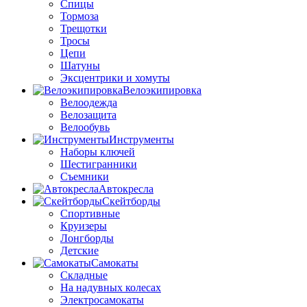
Спицы
Тормоза
Трещотки
Тросы
Цепи
Шатуны
Эксцентрики и хомуты
Велоэкипировка
Велоодежда
Велозащита
Велообувь
Инструменты
Наборы ключей
Шестигранники
Съемники
Автокресла
Скейтборды
Спортивные
Круизеры
Лонгборды
Детские
Самокаты
Складные
На надувных колесах
Электросамокаты