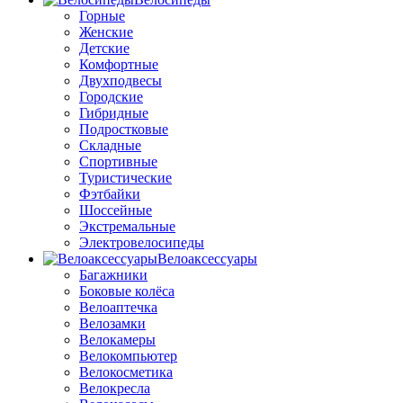
Горные
Женские
Детские
Комфортные
Двухподвесы
Городские
Гибридные
Подростковые
Складные
Спортивные
Туристические
Фэтбайки
Шоссейные
Экстремальные
Электровелосипеды
Велоаксессуары
Багажники
Боковые колёса
Велоаптечка
Велозамки
Велокамеры
Велокомпьютер
Велокосметика
Велокресла