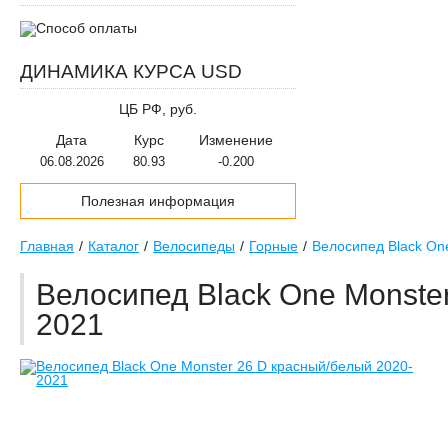
Автокресла
ДИНАМИКА КУРСА USD
Скейтборды
ЦБ РФ, руб.
Самокаты
Дата
Курс
Изменение
Батуты
06.08.2026
80.93
-0.200
Гироскутеры
Полезная информация
Лыжероллеры
Главная
Каталог
Велосипеды
Горные
Велосипед Black On
Роликовые коньки
Велосипед Black One Monste
Аксессуары для скейтбордов
2021
и роликов
Зимние спортивные товары
Спортивные тренажеры