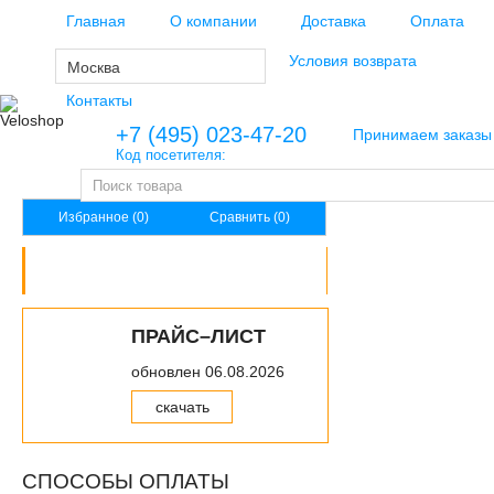
Главная
О компании
Доставка
Оплата
Региональным клиентам
Условия возврата
Москва
Контакты
+7 (495) 023-47-20
Принимаем заказы 
Код посетителя:
Избранное (0)
Сравнить (0)
КАТАЛОГ ТОВАРОВ
Велосипеды
ПРАЙС–ЛИСТ
Велоаксессуары
обновлен 06.08.2026
Велозапчасти
скачать
Велоэкипировка
СПОСОБЫ ОПЛАТЫ
Инструменты