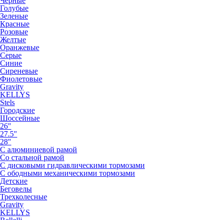
Черные
Голубые
Зеленые
Красные
Розовые
Желтые
Оранжевые
Серые
Синие
Сиреневые
Фиолетовые
Gravity
KELLYS
Stels
Городские
Шоссейные
26"
27.5"
28"
С алюминиевой рамой
Со стальной рамой
С дисковыми гидравлическими тормозами
С ободными механическими тормозами
Детские
Беговелы
Трехколесные
Gravity
KELLYS