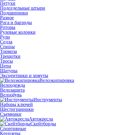
Петухи
Подседельные штыри
Подшипники
Разное
Рога и барэнды
Роторы
Рулевые колонки
Рули
Седла
Спицы
Тормоза
Трещотки
Тросы
Цепи
Шатуны
Эксцентрики и хомуты
Велоэкипировка
Велоодежда
Велозащита
Велообувь
Инструменты
Наборы ключей
Шестигранники
Съемники
Автокресла
Скейтборды
Спортивные
Круизеры