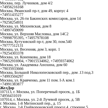
Москва, пер. Лучников, дом 4/2
+74956216168
Москва, Рязанский пр-т, дом 49, корпус 4
+74951435277
Москва, ул. 26-ти Бакинских комиссаров, дом 14
+79258254931
Москва, ул. Михневская, дом 8
+74997459099
Москва, ул. Верхняя Масловка, дом 14С2
+79998795395, +74957978108
Москва, Кутузовский пр-т, дом 30, пом.540
+79777512131
Москва, ул. Весенняя, дом 3, корп. 1
+79254303378
Москва, ул. Коненкова, дом 18
+79652916904, +79015534062, +74959374062
Москва, ул. Академика Анохина, дом 60
+79035933666
Москва, Большой Николопесковский пер., дом .13 под.3
+74993504297
Москва, ул. Кравченко, дом 11 пом. I-А ком.1
+74991383877
ЖелДор
107113, г. Москва, ул. Поперечный просек, д. 1Б
74956431019
107014, г. Москва, ул. 2-й Лучевой просек, д. 5В
г. Москва, 1-й Митинский пер., д. 15
г. Москва, 2-й Грайвороновский проезд 4, строение 5