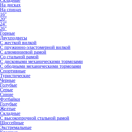
Складные
На дисках
На спицах
16"
20"
24"
26"
Горные
Двухподвесы
С жесткой вилкой
С пружинно-эластомерной вилкой
С алюминиевой рамой
Со стальной рамой
С дисковыми механическими тормозами
С ободными механическими тормозами
Спортивные
Туристические
Черные
Голубые
Серые
Синие
Фэтбайки
Голубые
Желтые
Складные
С высокопрочной стальной рамой
Шоссейные
Экстремальные