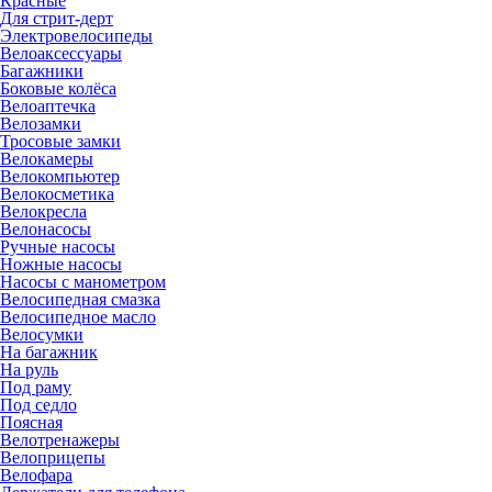
Красные
Для стрит-дерт
Электровелосипеды
Велоаксессуары
Багажники
Боковые колёса
Велоаптечка
Велозамки
Тросовые замки
Велокамеры
Велокомпьютер
Велокосметика
Велокресла
Велонасосы
Ручные насосы
Ножные насосы
Насосы с манометром
Велосипедная смазка
Велосипедное масло
Велосумки
На багажник
На руль
Под раму
Под седло
Поясная
Велотренажеры
Велоприцепы
Велофара