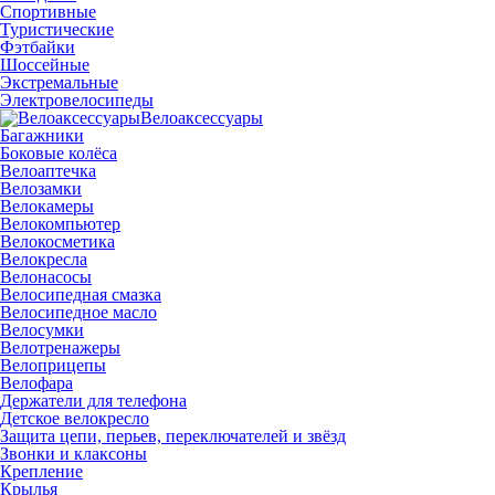
Спортивные
Туристические
Фэтбайки
Шоссейные
Экстремальные
Электровелосипеды
Велоаксессуары
Багажники
Боковые колёса
Велоаптечка
Велозамки
Велокамеры
Велокомпьютер
Велокосметика
Велокресла
Велонасосы
Велосипедная смазка
Велосипедное масло
Велосумки
Велотренажеры
Велоприцепы
Велофара
Держатели для телефона
Детское велокресло
Защита цепи, перьев, переключателей и звёзд
Звонки и клаксоны
Крепление
Крылья