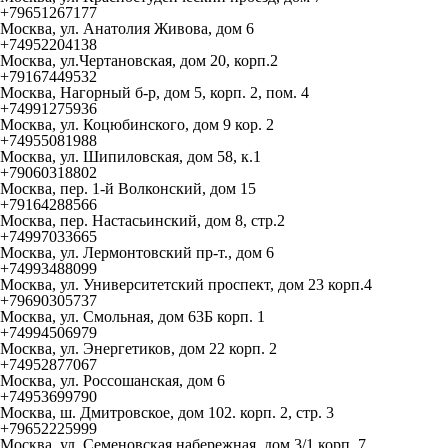
+79651267177
Москва, ул. Анатолия Живова, дом 6
+74952204138
Москва, ул.Чертановская, дом 20, корп.2
+79167449532
Москва, Нагорный б-р, дом 5, корп. 2, пом. 4
+74991275936
Москва, ул. Коцюбинского, дом 9 кор. 2
+74955081988
Москва, ул. Шипиловская, дом 58, к.1
+79060318802
Москва, пер. 1-й Волконский, дом 15
+79164288566
Москва, пер. Настасьинский, дом 8, стр.2
+74997033665
Москва, ул. Лермонтовский пр-т., дом 6
+74993488099
Москва, ул. Университетский проспект, дом 23 корп.4
+79690305737
Москва, ул. Смольная, дом 63Б корп. 1
+74994506979
Москва, ул. Энергетиков, дом 22 корп. 2
+74952877067
Москва, ул. Россошанская, дом 6
+74953699790
Москва, ш. Дмитровское, дом 102. корп. 2, стр. 3
+79652225999
Москва, ул. Семеновская набережная, дом 3/1 корп. 7