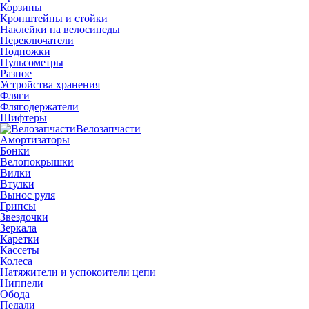
Корзины
Кронштейны и стойки
Наклейки на велосипеды
Переключатели
Подножки
Пульсометры
Разное
Устройства хранения
Фляги
Флягодержатели
Шифтеры
Велозапчасти
Амортизаторы
Бонки
Велопокрышки
Вилки
Втулки
Вынос руля
Грипсы
Звездочки
Зеркала
Каретки
Кассеты
Колеса
Натяжители и успокоители цепи
Ниппели
Обода
Педали