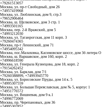
+79261513057
Москва, ул. пр-т Свободный, дом 26
+74957419968
Москва, ул. Люблинская, дом 9, стр.3
+79652906464
Москва, ш. Щелковское, дом 3 стр. 1
+74993501165
Москва, пер. 2-й Вражский, дом 5
+74993212030
Москва, ул. Таганрогская, дом 11 корп. 3
+79260474365
Москва, пр-т Ленинский, дом 71
+74954095342
Москва, пос.Малаховка, Касимовское шоссе, дом 3б литера О
Москва, ш. Варшавское, дом 160, корп. 2
+74996618590
Москва, ул. Генерала Кузнецова, дом 18, корп. 2
+79154262452
Москва, ул. Барклая, дом 7/1
+79260388899, +74993945770
Москва, ул. Борисовские Пруды, дом 14 к. 5
+74995307559
Москва, ул. Большая Переяславская, дом № 5, корпус 1
+74951776572
Москва, ул. Вишневая, дом 9 к.1
+74996772069
Москва, пр. Черепановых, дом 36
+74995307852