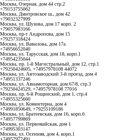
Москва, Озерная, дом 44 стр.2
+79153755062
Москва, Дмитровское ш., дом 42
+79032327999
Москва, ул. Шухова, дом 17 корп. 2
+79057983166
Москва, пр-т Андропова, дом 15
+79257318424
Москва, ул. Вавилова, дом 17а
+74956652040
Москва, ул. Тарусская, дом 18, корп.1
+74954235044
Москва, пр. 1-й Магистральный, дом 12, стр.1
+79250424605, +74957978108 44072
Москва, ул. Автозаводский 3-й проезд, дом 4
+74951337246
Москва, ул. Авиамоторная, дом 67/8, стр.3
+79250424529, +74957978108 77016
Москва, пр. 6-й Рощинский, дом 1, стр.4
+74955325660
Москва, ул. Коминтерна, дом 4
+74991850649, +79255109186
Москва, ул. Братеевская, дом 16, корп.6
+74957799869
Москва, ул. Первомайская, дом 1
+74995303147
Москва, ул. Осенняя, дом 4, корп.1
+74957977491