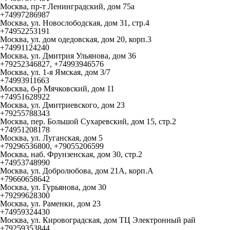
Москва, пр-т Ленинградский, дом 75а
+74997286987
Москва, ул. Новослободская, дом 31, стр.4
+74952253191
Москва, ул. дом одедовская, дом 20, корп.3
+74991124240
Москва, ул. Дмитрия Ульянова, дом 36
+79252346827, +74993946576
Москва, ул. 1-я Ямская, дом 3/7
+74993911663
Москва, б-р Мячковский, дом 11
+74951628922
Москва, ул. Дмитриевского, дом 23
+79255788343
Москва, пер. Большой Сухаревский, дом 15, стр.2
+74951208178
Москва, ул. Луганская, дом 5
+79296536800, +79055206599
Москва, наб. Фрунзенская, дом 30, стр.2
+74953748990
Москва, ул. Добролюбова, дом 21А, корп.А
+79660658642
Москва, ул. Гурьянова, дом 30
+79299628300
Москва, ул. Раменки, дом 23
+74959324430
Москва, ул. Кировоградская, дом ТЦ Электронный рай
+79259353844