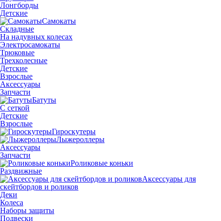
Лонгборды
Детские
Самокаты
Складные
На надувных колесах
Электросамокаты
Трюковые
Трехколесные
Детские
Взрослые
Аксессуары
Запчасти
Батуты
С сеткой
Детские
Взрослые
Гироскутеры
Лыжероллеры
Аксессуары
Запчасти
Роликовые коньки
Раздвижные
Аксессуары для
скейтбордов и роликов
Деки
Колеса
Наборы защиты
Подвески