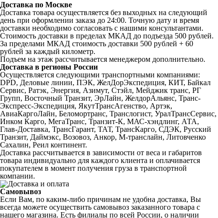
Доставка по Москве
Доставка товара осуществляется без выходных на следующий
день при оформлении заказа до 24:00. Точную дату и время
доставки необходимо согласовать с нашими консультантами.
Стоимость доставки в пределах МКАД до подъезда 500 рублей.
За пределами МКАД стоимость доставки 500 рублей + 60
рублей за каждый километр.
Подъем на этаж рассчитывается менеджером дополнительно.
Доставка в регионы России
Осуществляется следующими транспортными компаниями:
DPD, Деловые линии, ПЭК, ЖелДорЭкспедиция, КИТ, Байкал
Сервис, Ратэк, Энергия, Азимут, Стэйл, Мейджик транс, РГ
Групп, Восточный Транзит, ЭрЛайн, ЖелдорАльянс, Транс-
Экспресс-Экспедиция, ЯкутТрансАгенство, Артэк,
АвиаКаргоЛайн, Беломортранс, Транслогист, УралТрансСервис,
Инком Карго, МегаТранс, Транзит-К, МАС-хэндлинг, АТА,
Глав-Доставка, ТрансГарант, ТАТ, ТрансКарго, СДЭК, Русский
Транзит, Даймэкс, Возовоз, Анкор, М-транслайн, Литовченко
Сахалин, Реил континент.
Доставка рассчитывается в зависимости от веса и габаритов
товара индивидуально для каждого клиента и оплачивается
покупателем в момент получения груза в транспортной
компании.
Самовывоз
Если Вам, по каким-либо причинам не удобна доставка, Вы
всегда можете осуществить самовывоз заказанного товара с
нашего магазина. Есть филиалы по всей России, о наличии