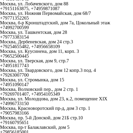
Москва, ул. Лобачевского, дом 88
+79151163875, +74959871087
Москва, ул. Нижняя Первомайская, дом 68/7
+79771352265
Москва, б-р Кронштадтский, дом 7а, Цокольный этаж
+74992700599
Москва, ул. Ташкентская, дом 28
+79773383154
Москва, Дербеневская, дом 24 стр.3
+79254655482, +74956658109
Москва, ул. Куусинена, дом 11, корп. 3
+79652500445
Москва, ул. Тверская, дом 9, стр.7
+74951817743
Москва, ул. Твардовского, дом 12 копр.3 под. 4
+79263007700
Москва, ул. Стромынка, дом 15
+74951090147
Москва, Волховский пер., дом 2 стр. 1
+79269701407, +74954105349
Москва, ул. Молодцова, дом 23, к.2, помещение XIX
+74996733150
Москва, Красноворотский пр-д, дом 3 стр. 1
+79057983166
Москва, пр. 5-й Донской, дом 21Б стр.10
+79160795651
Москва, пр-т Балаклавский, дом 5
+79856185001