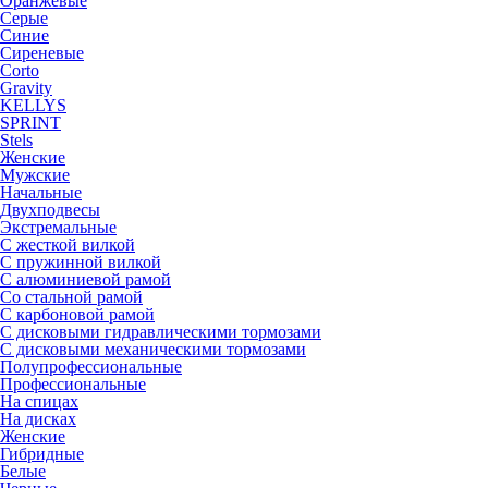
Оранжевые
Серые
Синие
Сиреневые
Corto
Gravity
KELLYS
SPRINT
Stels
Женские
Мужские
Начальные
Двухподвесы
Экстремальные
С жесткой вилкой
С пружинной вилкой
С алюминиевой рамой
Со стальной рамой
С карбоновой рамой
С дисковыми гидравлическими тормозами
С дисковыми механическими тормозами
Полупрофессиональные
Профессиональные
На спицах
На дисках
Женские
Гибридные
Белые