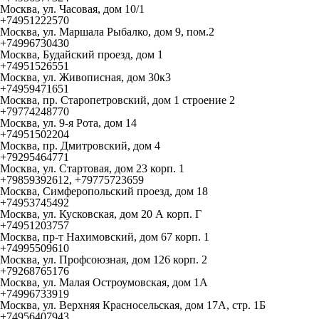
Москва, ул. Часовая, дом 10/1
+74951222570
Москва, ул. Маршала Рыбалко, дом 9, пом.2
+74996730430
Москва, Будайский проезд, дом 1
+74951526551
Москва, ул. Живописная, дом 30к3
+74959471651
Москва, пр. Старопетровский, дом 1 строение 2
+79774248770
Москва, ул. 9-я Рота, дом 14
+74951502204
Москва, пр. Дмитровский, дом 4
+79295464771
Москва, ул. Стартовая, дом 23 корп. 1
+79859392612, +79775723659
Москва, Симферопольский проезд, дом 18
+74953745492
Москва, ул. Кусковская, дом 20 А корп. Г
+74951203757
Москва, пр-т Нахимовский, дом 67 корп. 1
+74995509610
Москва, ул. Профсоюзная, дом 126 корп. 2
+79268765176
Москва, ул. Малая Остроумовская, дом 1А
+74996733919
Москва, ул. Верхняя Красносельская, дом 17А, стр. 1Б
+74956407943