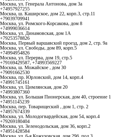
Москва, ул. Генерала Антонова, дом 3а
+74957927255
Москва, ш. Каширское, дом 22, корп.3, стр.11
+79039709941
Москва, ул. Римского-Корсакова, дом 8
+74999036614
Москва, ул. Динамовская, дом 1А
+79253578826
Москва, Первый варшавский проезд, дом 2, стр. 9а
Москва, ул. Свободы, дом 89, корп.5
+74994954826
Москва, ул. Перерва, дом 19, стр.5
+79169429587, +74993569227
Москва, ш. Можайское , дом 30
+79091662530
Москва, пр. Юрловский, дом 14, корп.4
+74991745161
Москва, ул. Цимлянская, дом 20
+74993807360
Москва, ул. Большая Пионерская, дом 40, строение 1
+74951145239
Москва, пер. Товарищеский , дом 1, стр. 2
+74957674339
Москва, ул. Молодогвардейская, дом 54, корп.4
+79269180404
Москва, ул. Зеленодольская, дом 36, корп.2
+74951428584
Москва, ул. 6-я Кожуховская, дом 29б, под.3