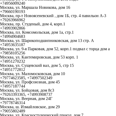
+74956009240
Москва, ул. Маршала Новикова, дом 16
+79660190193
Москва, пр-т Новоясеневский , дом 1Б, стр. 4 павильон А-3
+79263966962
Москва, пр. Студеный, дом 4, корп.1
+74993902866
Москва, пл. Комсомольская, дом 1а, стр.1
+74994904683
Москва, ул. Шарикоподшипниковская, дом 13 стр. А
+74953635187
Москва, ул. 9-я Парковая, дом 52, корп.1 подвал с торца дом а
+79858105256
Москва, ул. Кантемировская, дом 53 корп. 1
+74951270232
Москва, ул. Сущевский вал, дом 5, стр 15
+74951772812
Москва, ул. Маломосковская, дом 10
+79774623585, +74997502349
Москва, ул. Профсоюзная, дом 45
+74957187744
Москва, ул. Бойцовая, дом 8с3
+79263393365, +74993908737
Москва, ул. Веерная, дом 24Г
+79778746314
Москва, ш. Измайловское, дом 29
+79055802489
Москва, ул. Красностуденческий проезд, дом 7