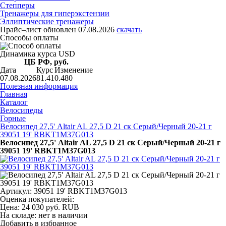
Степперы
Тренажеры для гиперэкстензии
Эллиптические тренажеры
Прайс–лист
обновлен 07.08.2026
скачать
Способы оплаты
Динамика курса USD
ЦБ РФ, руб.
Дата
Курс
Изменение
07.08.2026
81.41
0.480
Полезная информация
Главная
Каталог
Велосипеды
Горные
Велосипед 27,5' Altair AL 27,5 D 21 ск Серый/Черный 20-21 г
39051 19' RBKT1M37G013
Велосипед 27,5' Altair AL 27,5 D 21 ск Серый/Черный 20-21 г
39051 19' RBKT1M37G013
Артикул: 39051 19' RBKT1M37G013
Оценка покупателей:
Цена:
24 030
руб.
RUB
На складе:
нет в наличии
Добавить в избранное