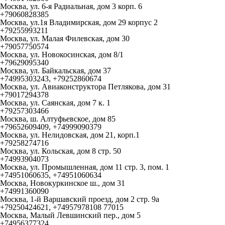
Москва, ул. 6-я Радиальная, дом 3 корп. 6
+79060828385
Москва, ул.1я Владимирская, дом 29 корпус 2
+79255993211
Москва, ул. Малая Филевская, дом 30
+79057750574
Москва, ул. Новокосинская, дом 8/1
+79629095340
Москва, ул. Байкальская, дом 37
+74995303243, +79252860674
Москва, ул. Авиаконструктора Петлякова, дом 31
+79017294378
Москва, ул. Саянская, дом 7 к. 1
+79257303466
Москва, ш. Алтуфьевское, дом 85
+79652609409, +74999090379
Москва, ул. Нелидовская, дом 21, корп.1
+79258274716
Москва, ул. Кольская, дом 8 стр. 50
+74993904073
Москва, ул. Промышленная, дом 11 стр. 3, пом. 1
+74951060635, +74951060634
Москва, Новокуркинское ш., дом 31
+74991360090
Москва, 1-й Варшавский проезд, дом 2 стр. 9а
+79250424621, +74957978108 77015
Москва, Малый Левшинский пер., дом 5
+74956377324