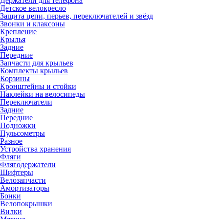
Держатели для телефона
Детское велокресло
Защита цепи, перьев, переключателей и звёзд
Звонки и клаксоны
Крепление
Крылья
Задние
Передние
Запчасти для крыльев
Комплекты крыльев
Корзины
Кронштейны и стойки
Наклейки на велосипеды
Переключатели
Задние
Передние
Подножки
Пульсометры
Разное
Устройства хранения
Фляги
Флягодержатели
Шифтеры
Велозапчасти
Амортизаторы
Бонки
Велопокрышки
Вилки